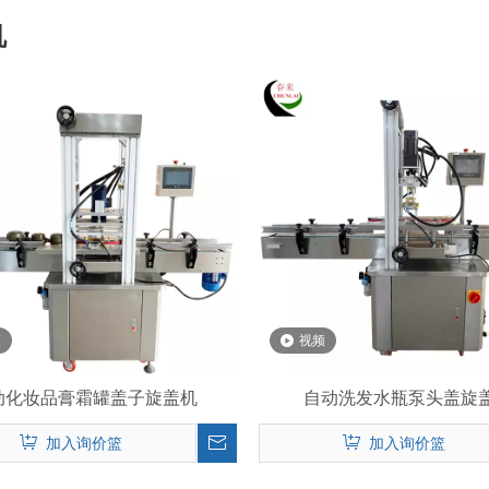
机
频
视频
动化妆品膏霜罐盖子旋盖机
自动洗发水瓶泵头盖旋
加入询价篮
加入询价篮