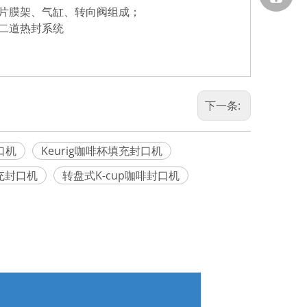
括片膜架、气缸、转向阀组成；
二道热封系统
下一条:
口机
Keurig咖啡杯填充封口机
充封口机
转盘式K-cup咖啡封口机