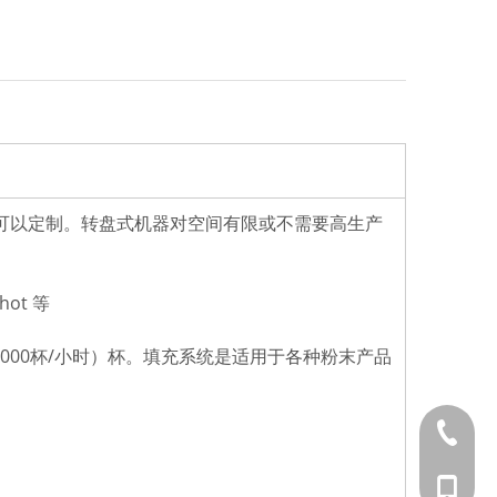
种类咖啡可以定制。转盘式机器对空间有限或不需要高生产
ot 等
-2000杯/小时）杯。填充系统是适用于各种粉末产品
0577-89
139577