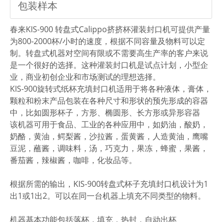
包装样本
春来KIS-900 转盘式Calippo挤挤杯灌装封口机可提供产量
为800-2000杯/小时的速度，根据不同容量及物料可以定
制。转盘式机器对空间有限或不需要高生产率的客户来说
是一个很好的选择。这种灌装封口机是试点计划，小型企
业，商业初创企业和市场测试的理想选择。
KIS-900旋转式纸杯充填封口机适用于将各种液体，膏体，
颗粒和粉末产品包装在各种尺寸和形状的预先形成的容器
中，比如圆形杯子，方形、椭圆形、长方形或异形容器
该机器可用于食品、工业的各种应用中，如奶油，酸奶，
奶酪，黄油，鳄梨酱，沙拉酱，蛋黄酱，人造黄油，鹰嘴
豆泥，蘸酱，调味料，汤，巧克力，果冻，蜂蜜，果酱，
番茄酱，辣椒酱，咖啡，化妆品等。
根据所需的输出，KIS-900转盘式杯子充填封口机设计为1
出1或1出2。可以在同一台机器上填充不同类型的物料。
机器基本功能包括落杯，填充，热封，自动出杯