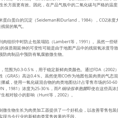
生物生长方面更有效。因此，在产品气氛中的二氧化碳与严格的温
蛋白的沉淀（Seideman和Durland，1984），CO2
少量残留的氧气。
肉组织中时防止包装塌陷（Lambert等，1991）。虽然一
到的保质期延伸的可变性可能是由于地图产品中的残留氧浓度导
预防肉制品中预防有氧腐败微生物。
范围为0.3-0.5％，用于稳定新鲜肉类颜色。通过FDA（20
（GRAS）高达0.4％。虽然使用CO作为地图包装肉类的气
在挪威，使用一氧化碳混合物的肉类地图估计占零售市场的50-6
WN，1981）浓度为25-30％，而
P.铜绿假单胞菌
即使在这些高浓
相对较小的影响（Hunt等，2002）。
微生物生长为肉类加工器提供了一个好机会，以改善零售包装的新鲜
实现当今行业的新鲜肉类零售效果的手段。