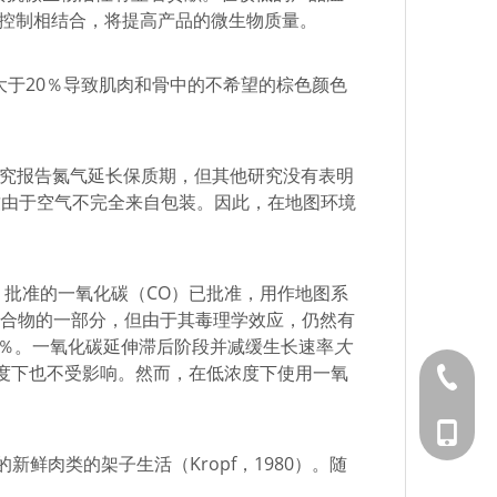
度控制相结合，将提高产品的微生物质量。
浓度大于20％导致肌肉和骨中的不希望的棕色颜色
些研究报告氮气延长保质期，但其他研究没有表明
致由于空气不完全来自包装。因此，在地图环境
02）批准的一氧化碳（CO）已批准，用作地图系
态混合物的一部分，但由于其毒理学效应，仍然有
0％。一氧化碳延伸滞后阶段并减缓生长速率
大
度下也不受影响。然而，在低浓度下使用一氧
0577-89
139577
肉类的架子生活（Kropf，1980）。随