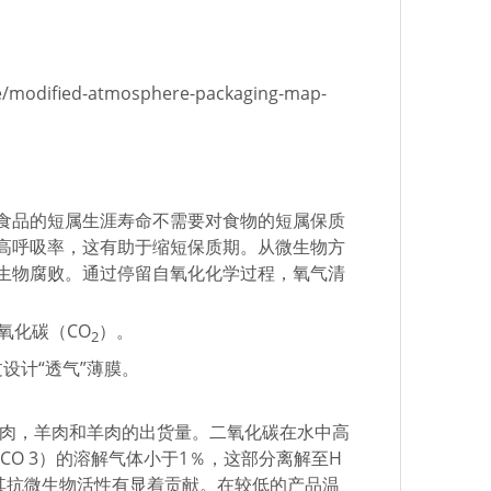
ce/modified-atmosphere-packaging-map-
食品的短属生涯寿命不需要对食物的短属保质
高呼吸率，这有助于缩短保质期。从微生物方
生物腐败。通过停留自氧化化学过程，氧气清
氧化碳（CO
）。
2
设计“透气”薄膜。
牛肉，羊肉和羊肉的出货量。二氧化碳在水中高
CO 3）的溶解气体小于1％，这部分离解至H
确实对其抗微生物活性有显着贡献。在较低的产品温