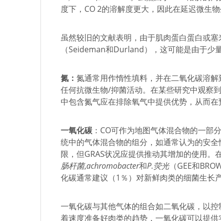
度下，CO 2的溶解度更大，因此在延迟微
虽然较旧的文献表明，由于肌肉蛋白蛋白或塞米蛋白
（Seideman和Durland），这可能是由于
氮：
氮通常用作惰性填料，并在二氧化碳溶解到
任何抗微生物/抑菌活动。在某些研究中观察
中包含氮气应在排除氧气中提供优势，从而在
一氧化碳
：CO可作为地图气体混合物的一部分，
统中的气体混合物的组分，如通常认为的安全性
限，但GRAS状况应提供推动其增加的使用。
肠杆菌
,
achromobacter
和
P.荧光
（GEE和BRO
化碳通常建议（1％）对新鲜肉类的细菌生长产生
一氧化碳与其他气体的组合如二氧化碳，以控制
着速度准备好肉类的趋势，一氧化碳可以提供