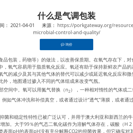
什么是气调包装
 2021-04-01 来源：
https://porkgateway.org/resour
microbial-control-and-quality/
询价
in","pinterest","whatsapp"]
食品包装，药物等）的做法，以改善保质期。在氧气存在下，对
中，氧气容易用于脂质氧化反应。氧还有助于保持新鲜农产品的
氧气的减少及其与其他气体的替代可以减少或延迟氧化反应和微
此外，地图通过掺入不同的气体组成来改变气氛。
部空间中。氧可以用氮气替换（n
），一种相对惰性的气体或二
2
，例如气体冲洗和补偿真空，或者通过设计“透气”薄膜，或者通过
碳的抑菌和稳定性特性已被广泛认可，并用于澳大利亚和新西兰的
加。大于99％的气态二氧化碳作为溶解气体存在，碳酸（H 2 
溶解的肉类表面pH的表面pH没有充分解释CO2的抑菌效果，但它