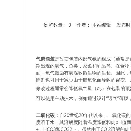
浏览数量：
0
作者： 本站编辑 发布时间：
["facebook","twitter","line","wechat","linked
气调包装
是改变包装内部气氛的组成（通常是
期出现的氧气，鱼类，家禽和乳品等。在食物
面，氧气鼓励有氧腐败微生物的生长。因此，
除剂也可用于减少由于脂氧化而导致的褐变。
修改过程通常会降低氧气量（o
）在包装的顶
2
可以使用主动技术，例如通过设计“透气”薄膜
二氧化碳：
自20世纪20年代以来，二氧化
度溶于水，其溶解度随着温度降低和肉pH值而增
+，HCO3和CO32 - 。虽然由于CO 2